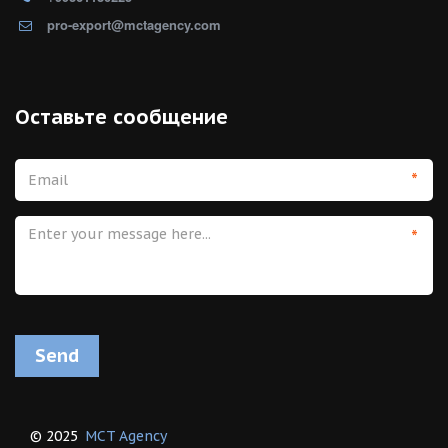
pro-export@mctagency.com
Оставьте сообщение
*
*
Send
© 2025  
MCT Agency