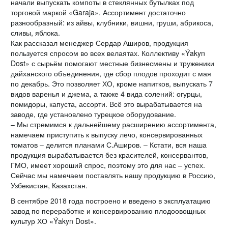
начали выпускать компоты в стеклянных бутылках под
торговой маркой «Garaja». Ассортимент достаточно
разнообразный: из айвы, клубники, вишни, груши, абрикоса,
сливы, яблока.
Как рассказал менеджер Сердар Аширов, продукция
пользуется спросом во всех велаятах. Коллективу «Ýakyn
Dost» с сырьём помогают местные бизнесмены и труженики
дайханского объединения, где сбор плодов проходит с мая
по декабрь. Это позволяет ХО, кроме напитков, выпускать 7
видов варенья и джема, а также 4 вида солений: огурцы,
помидоры, капуста, ассорти. Всё это вырабатывается на
заводе, где установлено турецкое оборудование.
– Мы стремимся к дальнейшему расширению ассортимента,
намечаем приступить к выпуску лечо, консервированных
томатов – делится планами С.Аширов. – Кстати, вся наша
продукция вырабатывается без красителей, консервантов,
ГМО, имеет хороший спрос, поэтому это для нас – успех.
Сейчас мы намечаем поставлять нашу продукцию в Россию,
Узбекистан, Казахстан.
В сентябре 2018 года построено и введено в эксплуатацию
завод по переработке и консервированию плодоовощных
культур ХО «Ýakyn Dost».