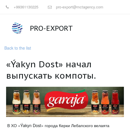
+99361130225
pro-export@mctagency.com
PRO-EXPORT
Back to the list
«Ýakyn Dost» начал
выпускать компоты.
В ХО «Ýakyn Dost» города Керки Лебапского велаята