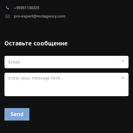
+99361130225
pro-export@mctagency.com
Оставьте сообщение
*
*
Send