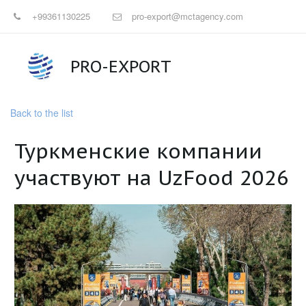
+99361130225
pro-export@mctagency.com
PRO-EXPORT
Back to the list
Туркменские компании
участвуют на UzFood 2026